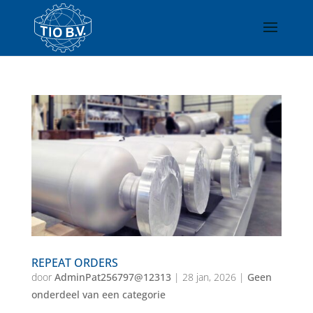
REPEAT ORDERS
door
AdminPat256797@12313
|
28 jan, 2026
|
Geen
onderdeel van een categorie