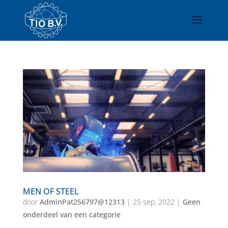
MEN OF STEEL
door
AdminPat256797@12313
|
25 sep, 2022
|
Geen
onderdeel van een categorie