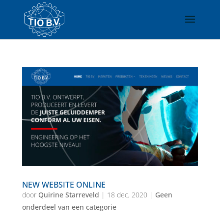
NEW WEBSITE ONLINE
door
Quirine Starreveld
|
18 dec, 2020
|
Geen
onderdeel van een categorie