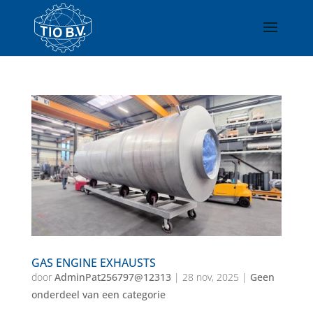
GAS ENGINE EXHAUSTS
door
AdminPat256797@12313
|
28 nov, 2025
|
Geen
onderdeel van een categorie