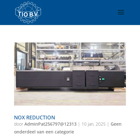
NOX REDUCTION
door
AdminPat256797@12313
|
10 jan, 2025
|
Geen
onderdeel van een categorie