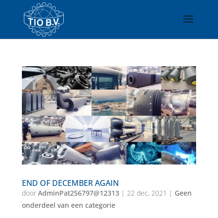
END OF DECEMBER AGAIN
door
AdminPat256797@12313
|
22 dec, 2021
|
Geen
onderdeel van een categorie